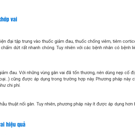
khớp vai
hiện đại tập trung vào thuốc giảm đau, thuốc chống viêm, tiêm cortic
hể chấm dứt rất nhanh chóng. Tuy nhiên với các bệnh nhân có bệnh li
iảm đau. Với những vùng gân vai đã tổn thương, nên dùng nẹp cố địn
 ngoại…) cũng được áp dụng trong trường hợp này. Phương pháp này 
hư chi phí.
phẫu thuật nối gân. Tuy nhiên, phương pháp này ít được áp dụng hơn 
vai hiệu quả