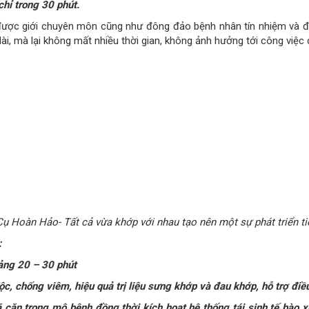
hỉ trong 30 phút.
i được giới chuyên môn cũng như đông đảo bệnh nhân tín nhiệm và đ
dài, mà lại không mất nhiều thời gian, không ảnh hưởng tới công việc
ụ Hoàn Hảo- Tất cả vừa khớp với nhau tạo nên một sự phát triển t
:
oảng 20 – 30 phút
độc, chống viêm, hiệu quả trị liệu sưng khớp và đau khớp, hỗ trợ điề
cặn trong mô bệnh đồng thời kích hoạt hệ thống tái sinh tế bào xư