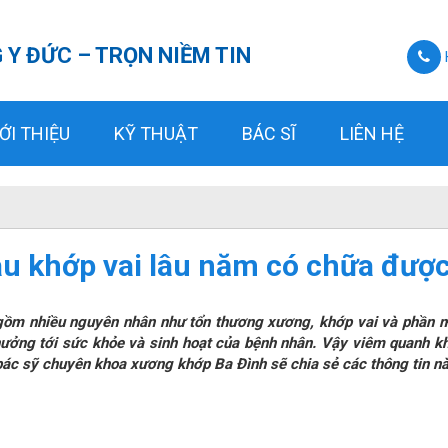
 Y ĐỨC – TRỌN NIỀM TIN
ỚI THIỆU
KỸ THUẬT
BÁC SĨ
LIÊN HỆ
u khớp vai lâu năm có chữa đượ
 gồm nhiều nguyên nhân như tổn thương xương, khớp vai và phần m
 hưởng tới sức khỏe và sinh hoạt của bệnh nhân. Vậy viêm quanh k
 bác sỹ chuyên khoa xương khớp Ba Đình sẽ chia sẻ các thông tin nà