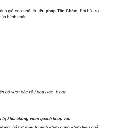
ánh giá cao nhất là
liệu pháp Tân Châm.
Bởi hỗ trợ
 của bệnh nhân.
iến bộ vượt bậc về Khoa Học- Y học
u trị khỏi chứng viêm quanh khớp vai.
ơng, hỗ trợ điều trị dính khớp cứng khớp hiệu quả,