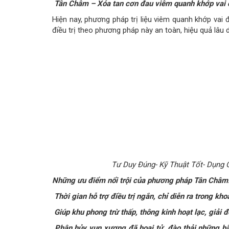
Tân Châm – Xóa tan cơn đau viêm quanh khớp vai c
Hiện nay, phương pháp trị liệu viêm quanh khớp va
điều trị theo phương pháp này an toàn, hiệu quả lâu 
Tư Duy Đúng- Kỹ Thuật Tốt- Dụng C
Những ưu điểm nổi trội của phương pháp Tân Châm
Thời gian hỗ trợ điều trị ngắn, chỉ diễn ra trong kh
Giúp khu phong trừ thấp, thông kinh hoạt lạc, giải 
Phân hủy vụn xương đã hoại tử, đào thải những bã 