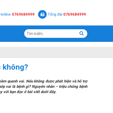
Hotline
0769684999
Tổng đài
0769684999
c không?
ềm quanh vai. Nếu không được phát hiện và hỗ trợ
hớp vai là bệnh gì? Nguyên nhân – triệu chứng bệnh
y với bạn đọc ở bài viết dưới đây.