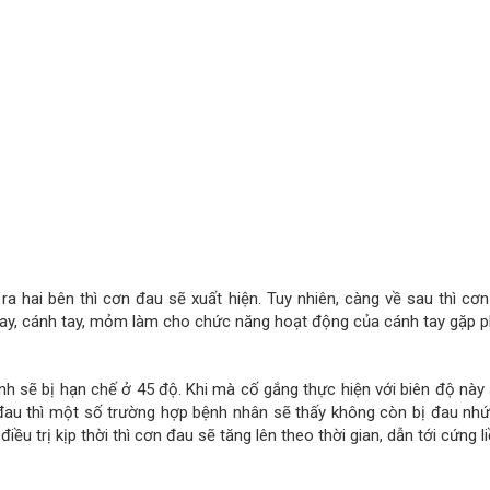
ra hai bên thì cơn đau sẽ xuất hiện. Tuy nhiên, càng về sau thì cơn
tay, cánh tay, mỏm làm cho chức năng hoạt động của cánh tay gặp ph
nh sẽ bị hạn chế ở 45 độ. Khi mà cố gắng thực hiện với biên độ này
đau thì một số trường hợp bệnh nhân sẽ thấy không còn bị đau nh
iều trị kịp thời thì cơn đau sẽ tăng lên theo thời gian, dẫn tới cứng 