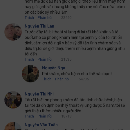
hôm mẹ đỡ đau hẳn giờ đang đi theo liệu trình mấy hôm
nay gió lạnh về nhưng không thấy mẹ nói đau nữa- cảm
ơn các bác sỹ nhiều lắm
Thích
Phản hồi
22450
Nguyễn Thị Lan
Trước đây tôi bị thoát vị lưng đi lại rất khó khăn và tê
buốt,nhờ có phòng khám hiện tại bệnh lý của tôi rất ổn
định,cảm ơn đội ngũ y bác sỹ đã tận tình chăm sóc và
điều trị,tôi sẽ giới thiệu thêm nhiều bệnh nhân giống như
tôi đến
Thích
Phản hồi
21535
Nguyễn Nga
Phí khám, chữa bệnh như thế nào bạn?
Thích
Phản hồi
54735
Nguyễn Thị Nhi
Tôi rất biết ơn phòng khám đã tận tình chữa bệnh,hiện
tại tôi đã ổn định bệnh lý thoát vị lưng được 5 năm,tôi sẽ
giới thiệu thêm nhiều người đến
Thích
Phản hồi
18718
Nguyễn Văn Tuân