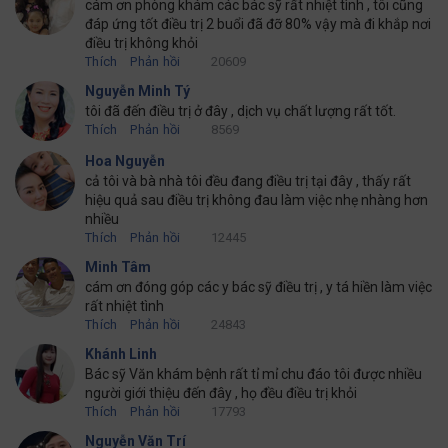
cám ơn phòng khám các bác sỹ rất nhiệt tình , tôi cũng
đáp ứng tốt điều trị 2 buổi đã đỡ 80% vậy mà đi khắp nơi
điều trị không khỏi
Thích
Phản hồi
20609
Nguyễn Minh Tý
tôi đã đến điều trị ở đây , dịch vụ chất lượng rất tốt.
Thích
Phản hồi
8569
Hoa Nguyễn
cả tôi và bà nhà tôi đều đang điều trị tại đây , thấy rất
hiệu quả sau điều trị không đau làm việc nhẹ nhàng hơn
nhiều
Thích
Phản hồi
12445
Minh Tâm
cám ơn đóng góp các y bác sỹ điều trị , y tá hiền làm việc
rất nhiệt tình
Thích
Phản hồi
24843
Khánh Linh
Bác sỹ Văn khám bệnh rất tỉ mỉ chu đáo tôi được nhiều
người giới thiệu đến đây , họ đều điều trị khỏi
Thích
Phản hồi
17793
Nguyễn Văn Trí