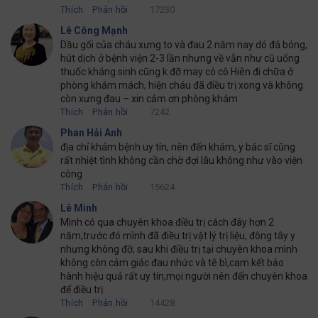
Thích
Phản hồi
17230
Lê Công Mạnh
Dầu gối của cháu xưng to và đau 2 năm nay dó đá bóng,
hút dịch ở bệnh viện 2-3 lần nhưng về vẫn như cũ uống
thuốc kháng sinh cũng k đỡ may có cô Hiên đi chữa ở
phòng khám mách, hiện cháu đã điều trị xong và không
còn xưng đau – xin cảm ơn phòng khám
Thích
Phản hồi
7242
Phan Hải Anh
địa chỉ khám bệnh uy tín, nên đến khám, y bác sĩ cũng
rất nhiệt tình không cần chờ đợi lâu không như vào viện
công
Thích
Phản hồi
15624
Lê Minh
Mình có qua chuyên khoa điều trị cách đây hơn 2
năm,trước đó mình đã điều trị vật lý trị liệu, đông tây y
nhưng không đỡ, sau khi điều trị tại chuyên khoa mình
không còn cảm giác đau nhức và tê bì,cam kết bảo
hành hiệu quả rất uy tín,mọi người nên đến chuyên khoa
để điều trị.
Thích
Phản hồi
14428