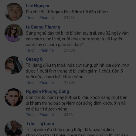
Lee Nguyen
Địa chỉ tốt, thời gian tới sẽ đưa bố đến khám.
Thích
Phản hồi
21613
tạ Quang Phương
Sáng nghủ dậy tôi bị tê bì bàn tay trái, sau 02 ngày vẫn
còn cảm giác tê bì, vuốt nhẹ dọc xương từ cổ tay lên
cánh tay có cảm giác hơi đau?
Thích
Phản hồi
24000
Quang G
Tôi đang điều trị thoái hóa cột sống, phình đĩa đệm, mới
được 1 buổi tình trang tê bì chân giảm 1 chút. Còn 5
buổi nữa, chưa biết khỏi không
Thích
Phản hồi
17905
Nguyễn Phượng Dũng
Con trai tôi năm nay 20tuoi bị đau khớp háng một bên
đi khám thì họ bảo bị viêm cột sống dính khớp. Xin hỏi
có điều trị được không
Thích
Phản hồi
3366
Trần Thị Loan
Tôi bị viêm đa khớp dạng thấp đã lâu,và bị dính
khớp,điều trị rất nhiều chưa thấy hiệu quả.jo thì rất đau