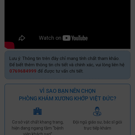
Lưu ý: Thông tin trên đây chỉ mang tính chất tham khảo.
Để biết thêm thông tin chi tiết và chính xác, vui lòng liên hệ
0769684999
để được tư vấn chi tiết.
VÌ SAO BẠN NÊN CHỌN
PHÒNG KHÁM XƯƠNG KHỚP VIỆT ĐỨC?
Cơ sở vật chất khang trang,
Đội ngũ giáo sư, bác sĩ giỏi
hiện đang ngang tầm “bệnh
trực tiếp khám
viện khách sạn”