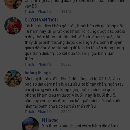
Chi phí một ca phông đĩa đệm cHi phí hết bao nhiêu Tiền
vậy BS
Thích
Phản hồi
18142
QUYỀN VĂN TỊCH
Tôi bị tràn dịch khớp gối trái , thoái hóa vôi gai khớp gối
18 năm nay. đi lại rất khó khăn. Tôi cũng được các bác sĩ
ở đây thăm khám rất tận tình. điều trị được 3 buổi, tôi
thấy đi lại bình thường được khoảng 90%. bệnh thuyên
giảm đỡ đau được khoảng 40%. hiện tôi vẫn đang trong
quá trình điều trị...có kết quả tôi sẽ lại gửi bình luận
thêm.
Thích
Phản hồi
20090
hoàng thị nga
Mình bị thoát vị đĩa đệm 4 đốt sống cổ từ C4-C7, rách
bao sơ đĩa đệm nên bị đau đầu, tê bì tay chân, ngón tay
cái bị xưng viêm đa khớp dạng thấp . mình có qua
phòng khám điều trị được 4 buổi , nay là buổi thứ 5.
cũng hy vọng khỏi được . có kết quả mình sẽ phản hồi.
hiện tại bệnh chưa có sự tiến triển nhiều.
Thích
Phản hồi
22590
N Hương
Xin tham khảo chi phí chữa bệnh đĩa đệm a