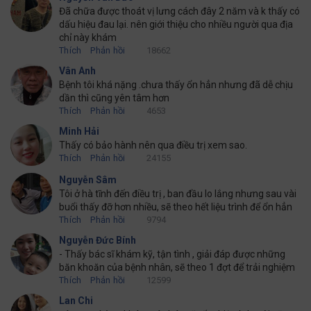
Đã chữa được thoát vị lưng cách đây 2 năm và k thấy có
dấu hiệu đau lại. nên giới thiệu cho nhiều người qua địa
chỉ này khám
Thích
Phản hồi
18662
Vân Anh
Bệnh tôi khá nặng .chưa thấy ổn hẳn nhưng đã dễ chịu
dần thì cũng yên tâm hơn
Thích
Phản hồi
4653
Minh Hải
Thấy có bảo hành nên qua điều trị xem sao.
Thích
Phản hồi
24155
Nguyễn Sâm
Tôi ở hà tĩnh đến điều trị , ban đầu lo lắng nhưng sau vài
buổi thấy đỡ hơn nhiều, sẽ theo hết liệu trình để ổn hẳn
Thích
Phản hồi
9794
Nguyễn Đức Bính
- Thấy bác sĩ khám kỹ, tận tình , giải đáp được những
băn khoăn của bệnh nhân, sẽ theo 1 đợt để trải nghiệm
Thích
Phản hồi
12599
Lan Chi