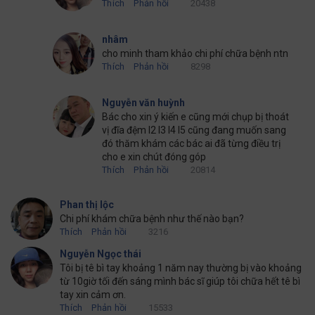
Thích
Phản hồi
20438
nhâm
cho minh tham khảo chi phí chữa bệnh ntn
Thích
Phản hồi
8298
Nguyễn văn huỳnh
Bác cho xin ý kiến e cũng mới chụp bị thoát
vị đĩa đệm l2 l3 l4 l5 cũng đang muốn sang
đó thăm khám các bác ai đã từng điều trị
cho e xin chút đóng góp
Thích
Phản hồi
20814
Phan thị lộc
Chi phí khám chữa bệnh như thế nào bạn?
Thích
Phản hồi
3216
Nguyễn Ngọc thái
Tôi bị tê bì tay khoảng 1 năm nay thường bị vào khoảng
từ 10giờ tối đến sáng mình bác sĩ giúp tôi chữa hết tê bì
tay xin cảm ơn.
Thích
Phản hồi
15533