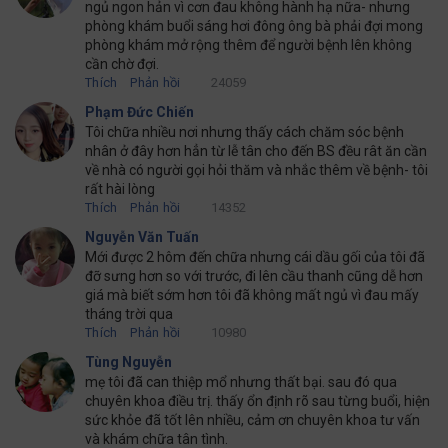
ngủ ngon hản vì cơn đau không hành hạ nữa- nhưng
phòng khám buổi sáng hơi đông ông bà phải đợi mong
phòng khám mở rộng thêm để người bệnh lên không
cần chờ đợi.
Thích
Phản hồi
24059
Phạm Đức Chiến
Tôi chữa nhiều nơi nhưng thấy cách chăm sóc bệnh
nhân ở đây hơn hẳn từ lễ tân cho đến BS đều rât ăn cần
về nhà có người gọi hỏi thăm và nhắc thêm về bệnh- tôi
rất hài lòng
Thích
Phản hồi
14352
Nguyễn Văn Tuấn
Mới được 2 hôm đến chữa nhưng cái dầu gối của tôi đã
đỡ sưng hơn so với trước, đi lên cầu thanh cũng dễ hơn
giá mà biết sớm hơn tôi đã không mất ngủ vì đau mấy
tháng trời qua
Thích
Phản hồi
10980
Tùng Nguyễn
mẹ tôi đã can thiệp mổ nhưng thất bại. sau đó qua
chuyên khoa điều trị. thấy ổn định rõ sau từng buổi, hiện
sức khỏe đã tốt lên nhiều, cảm ơn chuyên khoa tư vấn
và khám chữa tân tình.