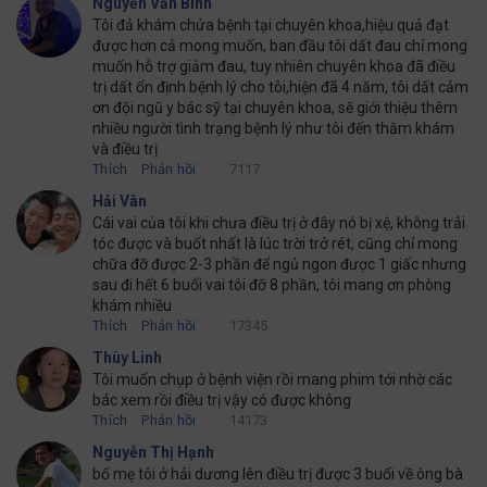
Nguyễn Văn Bình
Tôi đả khám chửa bệnh tại chuyên khoa,hiệu quả đạt
được hơn cả mong muốn, ban đầu tôi dất đau chỉ mong
muốn hỗ trợ giảm đau, tuy nhiên chuyên khoa đã điều
trị dất ổn định bệnh lý cho tôi,hiện đã 4 năm, tôi dất cảm
ơn đội ngũ y bác sỹ tại chuyên khoa, sẽ giới thiệu thêm
nhiều người tình trạng bệnh lý như tôi đến thăm khám
và điều trị
Thích
Phản hồi
7117
Hải Vân
Cái vai của tôi khi chưa điều trị ở đây nó bị xệ, không trải
tóc được và buốt nhất là lúc trời trở rét, cũng chỉ mong
chữa đỡ được 2-3 phần để ngủ ngon được 1 giấc nhưng
sau đi hết 6 buổi vai tôi đỡ 8 phần, tôi mang ơn phòng
khám nhiều
Thích
Phản hồi
17345
Thùy Linh
Tôi muốn chụp ở bệnh viện rồi mang phim tới nhờ các
bác xem rồi điều trị vậy có được không
Thích
Phản hồi
14173
Nguyễn Thị Hạnh
bố mẹ tôi ở hải dương lên điều trị được 3 buổi về ông bà