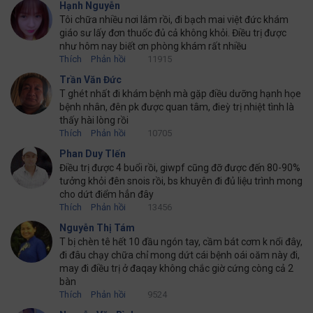
Hạnh Nguyễn
Tôi chữa nhiều nơi lắm rồi, đi bạch mai việt đức khám
giáo sư lấy đơn thuốc đủ cả không khỏi. Điều trị được
như hôm nay biết ơn phòng khám rất nhiều
Thích
Phản hồi
11915
Trần Văn Đức
T ghét nhất đi khám bệnh mà gặp điều dưỡng hạnh họe
bệnh nhân, đên pk được quan tâm, đieỳ trị nhiệt tình là
thấy hài lòng rồi
Thích
Phản hồi
10705
Phan Duy TIến
Điều trị được 4 buổi rồi, giwpf cũng đỡ được đến 80-90%
tưởng khỏi đên snois rồi, bs khuyên đi đủ liệu trình mong
cho dứt điểm hẳn đây
Thích
Phản hồi
13456
Nguyễn Thị Tám
T bị chèn tê hết 10 đầu ngón tay, cầm bát cơm k nổi đây,
đi đâu chạy chữa chỉ mong dứt cái bệnh oái oăm này đi,
may đi điều trị ở đaqay không chắc giờ cứng còng cả 2
bàn
Thích
Phản hồi
9524