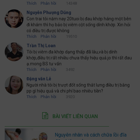
Thích
Phản hồi
14348
Nguyễn Phượng Dũng
Con trai tôi năm nay 20tuoi bị đau khớp háng một bên
đi khám thì họ bảo bị viêm cột sống dính khớp. Xin hỏi
có điều trị được không
Thích
Phản hồi
19510
Trần Thị Loan
Tôi bị viêm đa khớp dạng thấp đã lâu,và bị dính
khớp,điều trị rất nhiều chưa thấy hiệu quả.jo thì rất đau
ạ.mong BS tư vấn
Thích
Phản hồi
3492
Đậng văn Lễ
Người nhà tôi bị trượt đốt sống thắt lưng điều trị bằng
pp gì hiệu quả và chi phí bao nhiêu tiền?
Thích
Phản hồi
3920
BÀI VIẾT LIÊN QUAN
Nguyên nhân và cách chữa lồi đĩa