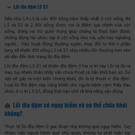
Lồi đĩa đệm L5 S1
Nếu như L4 L5 là các đốt sống nằm thấp nhất ở cột sống, thì
L5 và S1 là 2 đốt sống được coi là điểm tựa chính của cột
sống, đóng vai trò quan trọng giúp chúng ta thực hiện được
những động tác phức tạp ở cột sống như cúi, ưỡn hay nghiêng
người,... Việc hoạt động thường xuyên, thay đổi tư thế ở phần
lưng sẽ khiến đốt sống L5 và S1 chịu nhiều tổn thương hơn nên
dễ dẫn đến tình trạng lồi đĩa đệm.
Lồi đĩa đệm L5 S1 sẽ khiến đĩa đệm ở hai vị trí này Lồi và lồi ra
sau, tuy nhiên nhân nhầy vẫn chưa thoát ra hẳn khỏi bao xơ. Do
vậy sẽ gây ra một biến chứng khác, đó là bị thoát vị đĩa đệm.
Loại lồi đĩa đệm này cũng khiến cho người bệnh cảm thấy đau
nhức ở vị trí L5 S1, đồng thời hạn chế về khả năng vận động.
Lồi đĩa đệm có nguy hiểm và có thể chữa khỏi
không?
Thực tế lồi đĩa đệm ở giai đoạn nhẹ không quá nguy hiểm. Tuy
nhiên, nếu người bệnh quá chủ quan, không tự phát hiện kịp