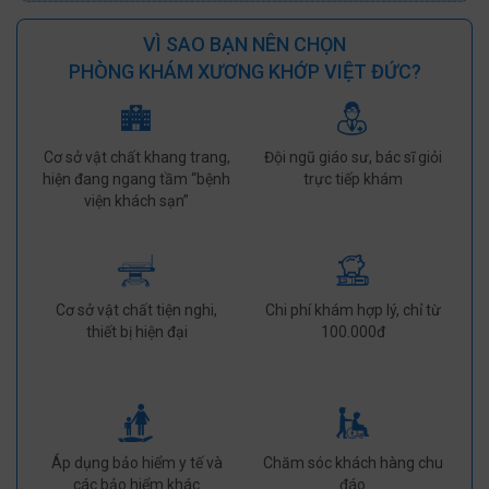
VÌ SAO BẠN NÊN CHỌN
PHÒNG KHÁM XƯƠNG KHỚP VIỆT ĐỨC?
Cơ sở vật chất khang trang,
Đội ngũ giáo sư, bác sĩ giỏi
hiện đang ngang tầm “bệnh
trực tiếp khám
viện khách sạn”
Cơ sở vật chất tiện nghi,
Chi phí khám hợp lý, chỉ từ
thiết bị hiện đại
100.000đ
Áp dụng bảo hiểm y tế và
Chăm sóc khách hàng chu
các bảo hiểm khác
đáo