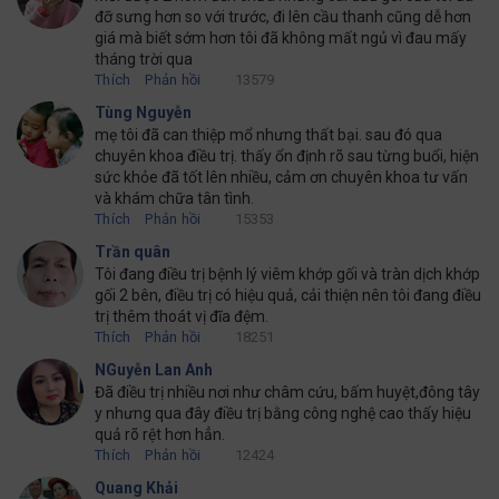
đỡ sưng hơn so với trước, đi lên cầu thanh cũng dễ hơn
giá mà biết sớm hơn tôi đã không mất ngủ vì đau mấy
tháng trời qua
Thích
Phản hồi
13579
Tùng Nguyễn
mẹ tôi đã can thiệp mổ nhưng thất bại. sau đó qua
chuyên khoa điều trị. thấy ổn định rõ sau từng buổi, hiện
sức khỏe đã tốt lên nhiều, cảm ơn chuyên khoa tư vấn
và khám chữa tân tình.
Thích
Phản hồi
15353
Trần quân
Tôi đang điều trị bệnh lý viêm khớp gối và tràn dịch khớp
gối 2 bên, điều trị có hiệu quả, cải thiện nên tôi đang điều
trị thêm thoát vị đĩa đệm.
Thích
Phản hồi
18251
NGuyễn Lan Anh
Đã điều trị nhiều nơi như châm cứu, bấm huyệt,đông tây
y nhưng qua đây điều trị bằng công nghệ cao thấy hiệu
quả rõ rệt hơn hẳn.
Thích
Phản hồi
12424
Quang Khải