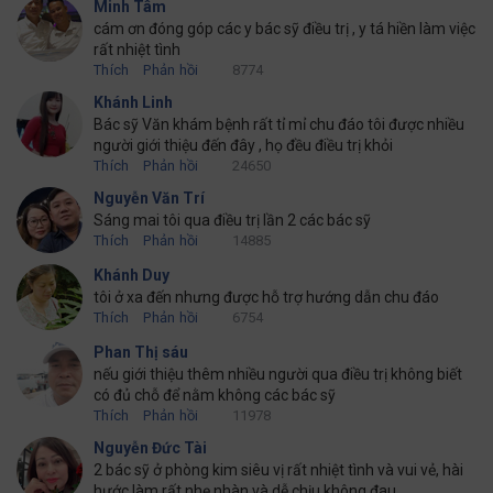
Minh Tâm
cám ơn đóng góp các y bác sỹ điều trị , y tá hiền làm việc
rất nhiệt tình
Thích
Phản hồi
8774
Khánh Linh
Bác sỹ Văn khám bệnh rất tỉ mỉ chu đáo tôi được nhiều
người giới thiệu đến đây , họ đều điều trị khỏi
Thích
Phản hồi
24650
Nguyễn Văn Trí
Sáng mai tôi qua điều trị lần 2 các bác sỹ
Thích
Phản hồi
14885
Khánh Duy
tôi ở xa đến nhưng được hỗ trợ hướng dẫn chu đáo
Thích
Phản hồi
6754
Phan Thị sáu
nếu giới thiệu thêm nhiều người qua điều trị không biết
có đủ chỗ để nằm không các bác sỹ
Thích
Phản hồi
11978
Nguyễn Đức Tài
2 bác sỹ ở phòng kim siêu vị rất nhiệt tình và vui vẻ, hài
hước làm rất nhẹ nhàn và dễ chịu không đau