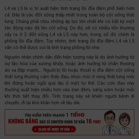
L4 và L5 là vị trí xuất hiện tình trạng lồi đĩa đệm phổ biến hơn
cả. Đây là các đốt sống thấp nhất trong toàn bộ cột sống thắt
lưng. Chúng phải chịu những áp lực lớn nhất khi có bất kỳ một
tác động nào đè lên cột sống. Do đó, sẽ có nhiều tổn thương
xảy ra ở 2 đốt sống L4 và L5 này hơn, trong số đó chính là
phồng lồi đĩa đệm. Tuy nhiên, tình trạng lồi đĩa đệm L4 và L5
vẫn có thể được coi là tình trạng phồng lồi nhẹ.
Nguyên nhân chính dẫn đến hiện tượng này là do ảnh hưởng từ
sự lão hóa của xương khớp, hoặc ảnh hưởng từ chấn thương
do va đập mạnh,... Người bị lồi hoặc thoát vị đĩa đệm cột sống
thắt lưng thường cảm thấy đau, nhức mỏi ở vùng thắt lưng mỗi
khi đứng hoặc ngồi quá lâu ở một tư thế. Các cơn đau này
thường xuất hiện nhiều hơn vào ban đêm, sáng sớm hoặc mỗi
khi thời tiết thay đổi. Tình trạng này sẽ khiến người bệnh di
chuyển, đi lại khó khăn hơn về lâu dài.