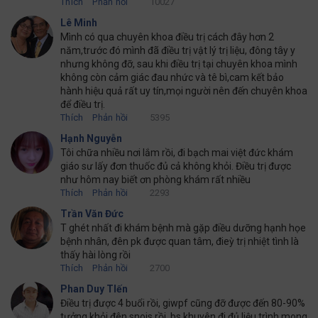
Thích
Phản hồi
10027
Lê Minh
Mình có qua chuyên khoa điều trị cách đây hơn 2
năm,trước đó mình đã điều trị vật lý trị liệu, đông tây y
nhưng không đỡ, sau khi điều trị tại chuyên khoa mình
không còn cảm giác đau nhức và tê bì,cam kết bảo
hành hiệu quả rất uy tín,mọi người nên đến chuyên khoa
để điều trị.
Thích
Phản hồi
5395
Hạnh Nguyễn
Tôi chữa nhiều nơi lắm rồi, đi bạch mai việt đức khám
giáo sư lấy đơn thuốc đủ cả không khỏi. Điều trị được
như hôm nay biết ơn phòng khám rất nhiều
Thích
Phản hồi
2293
Trần Văn Đức
T ghét nhất đi khám bệnh mà gặp điều dưỡng hạnh họe
bệnh nhân, đên pk được quan tâm, đieỳ trị nhiệt tình là
thấy hài lòng rồi
Thích
Phản hồi
2700
Phan Duy TIến
Điều trị được 4 buổi rồi, giwpf cũng đỡ được đến 80-90%
tưởng khỏi đên snois rồi, bs khuyên đi đủ liệu trình mong