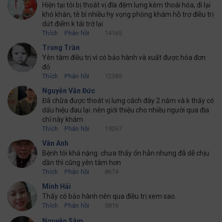
Hiện tại tôi bị thoát vị đĩa đệm lưng kèm thoái hóa, đi lại
khó khăn, tê bì nhiều hy vọng phòng khám hỗ trợ điều trị
dứt điểm k tái trở lại
Thích
Phản hồi
14165
Trung Trần
Yên tâm điều trị vì có bảo hành và xuất được hóa đơn
đỏ
Thích
Phản hồi
12385
Nguyễn Văn Đức
Đã chữa được thoát vị lưng cách đây 2 năm và k thấy có
dấu hiệu đau lại. nên giới thiệu cho nhiều người qua địa
chỉ này khám
Thích
Phản hồi
19267
Vân Anh
Bệnh tôi khá nặng .chưa thấy ổn hẳn nhưng đã dễ chịu
dần thì cũng yên tâm hơn
Thích
Phản hồi
8674
Minh Hải
Thấy có bảo hành nên qua điều trị xem sao.
Thích
Phản hồi
5816
Nguyễn Sâm