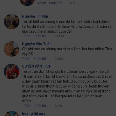
Thích
Phản hồi
83736
Nguyễn Thị Nhi
Tôi rất biết ơn phòng khám đã tận tình chữa bệnh,hiện
tại tôi đã ổn định bệnh lý thoát vị lưng được 5 năm,tôi sẽ
giới thiệu thêm nhiều người đến
Thích
Phản hồi
11438
Nguyễn Văn Tuân
Chi phí một ca phông đĩa đệm cHi phí hết bao nhiêu Tiền
vậy BS
Thích
Phản hồi
23104
QUYỀN VĂN TỊCH
Tôi bị tràn dịch khớp gối trái , thoái hóa vôi gai khớp gối
18 năm nay. đi lại rất khó khăn. Tôi cũng được các bác sĩ
ở đây thăm khám rất tận tình. điều trị được 3 buổi, tôi
thấy đi lại bình thường được khoảng 90%. bệnh thuyên
giảm đỡ đau được khoảng 40%. hiện tôi vẫn đang trong
quá trình điều trị...có kết quả tôi sẽ lại gửi bình luận
thêm.
Thích
Phản hồi
5398
hoàng thị nga