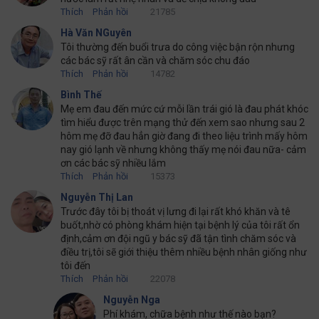
Thích
Phản hồi
21785
Hà Văn NGuyên
Tôi thường đến buổi trưa do công việc bận rộn nhưng
các bác sỹ rất ân cần và chăm sóc chu đáo
Thích
Phản hồi
14782
Bình Thế
Mẹ em đau đến mức cứ mỗi lần trái gió là đau phát khóc
tìm hiểu được trên mạng thử đến xem sao nhưng sau 2
hôm mẹ đỡ đau hẳn giờ đang đi theo liệu trình mấy hôm
nay gió lạnh về nhưng không thấy mẹ nói đau nữa- cảm
ơn các bác sỹ nhiều lắm
Thích
Phản hồi
15373
Nguyễn Thị Lan
Trước đây tôi bị thoát vị lưng đi lại rất khó khăn và tê
buốt,nhờ có phòng khám hiện tại bệnh lý của tôi rất ổn
định,cảm ơn đội ngũ y bác sỹ đã tận tình chăm sóc và
điều trị,tôi sẽ giới thiệu thêm nhiều bệnh nhân giống như
tôi đến
Thích
Phản hồi
22078
Nguyễn Nga
Phí khám, chữa bệnh như thế nào bạn?