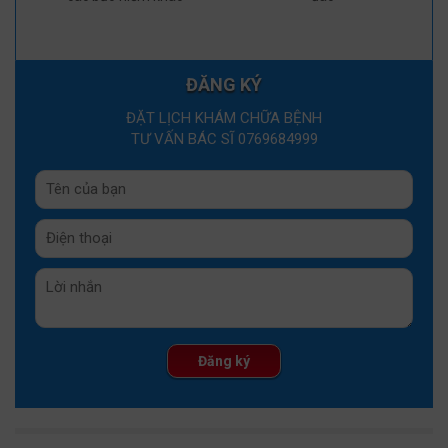
ĐĂNG KÝ
ĐẶT LỊCH KHÁM CHỮA BỆNH
TƯ VẤN BÁC SĨ 0769684999