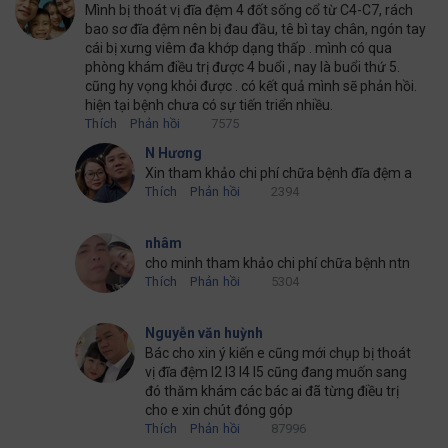
Mình bị thoát vị đĩa đệm 4 đốt sống cổ từ C4-C7, rách
bao sơ đĩa đệm nên bị đau đầu, tê bì tay chân, ngón tay
cái bị xưng viêm đa khớp dạng thấp . mình có qua
phòng khám điều trị được 4 buổi , nay là buổi thứ 5.
cũng hy vọng khỏi được . có kết quả mình sẽ phản hồi.
hiện tại bệnh chưa có sự tiến triển nhiều.
Thích
Phản hồi
7575
N Hương
Xin tham khảo chi phí chữa bệnh đĩa đệm a
Thích
Phản hồi
2394
nhâm
cho minh tham khảo chi phí chữa bệnh ntn
Thích
Phản hồi
5304
Nguyễn văn huỳnh
Bác cho xin ý kiến e cũng mới chụp bị thoát
vị đĩa đệm l2 l3 l4 l5 cũng đang muốn sang
đó thăm khám các bác ai đã từng điều trị
cho e xin chút đóng góp
Thích
Phản hồi
87996