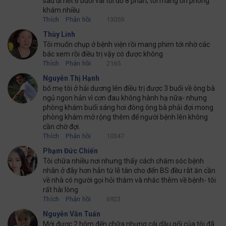
sau đi hết 6 buổi vai tôi đỡ 8 phần, tôi mang ơn phòng
khám nhiều
Thích
Phản hồi
13059
Thùy Linh
Tôi muốn chụp ở bệnh viện rồi mang phim tới nhờ các
bác xem rồi điều trị vậy có được không
Thích
Phản hồi
2165
Nguyễn Thị Hạnh
bố mẹ tôi ở hải dương lên điều trị được 3 buổi về ông bà
ngủ ngon hản vì cơn đau không hành hạ nữa- nhưng
phòng khám buổi sáng hơi đông ông bà phải đợi mong
phòng khám mở rộng thêm để người bệnh lên không
cần chờ đợi.
Thích
Phản hồi
10347
Phạm Đức Chiến
Tôi chữa nhiều nơi nhưng thấy cách chăm sóc bệnh
nhân ở đây hơn hẳn từ lễ tân cho đến BS đều rât ăn cần
về nhà có người gọi hỏi thăm và nhắc thêm về bệnh- tôi
rất hài lòng
Thích
Phản hồi
6923
Nguyễn Văn Tuấn
Mới được 2 hôm đến chữa nhưng cái dầu gối của tôi đã