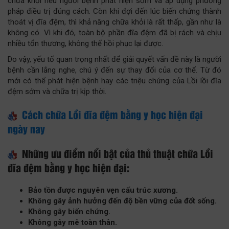
chữa khỏi nếu người bệnh phát hiện sớm và áp dụng phương
pháp điều trị đúng cách. Còn khi đợi đến lúc biến chứng thành
thoát vị đĩa đệm, thì khả năng chữa khỏi là rất thấp, gần như là
không có. Vì khi đó, toàn bộ phần đĩa đệm đã bị rách và chịu
nhiều tổn thương, không thể hồi phục lại được.
Do vậy, yếu tố quan trọng nhất để giải quyết vấn đề này là người
bệnh cần lắng nghe, chú ý đến sự thay đổi của cơ thể. Từ đó
mới có thể phát hiện bệnh hay các triệu chứng của Lồi lồi đĩa
đệm sớm và chữa trị kịp thời.
Cách chữa Lồi đĩa đệm bằng y học hiện đại
ngày nay
Những ưu điểm nổi bật của thủ thuật chữa Lồi
đĩa đệm bằng y học hiện đại:
Bảo tồn được nguyên vẹn cấu trúc xương.
Không gây ảnh hưởng đến độ bền vững của đốt sống.
Không gây biến chứng.
Không gây mê toàn thân.