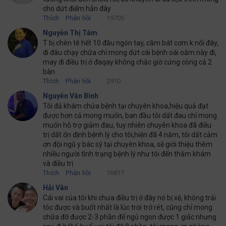
cho dứt điểm hẳn đây
Thích
Phản hồi
19705
Nguyễn Thị Tám
T bị chèn tê hết 10 đầu ngón tay, cầm bát cơm k nổi đây,
đi đâu chạy chữa chỉ mong dứt cái bệnh oái oăm này đi,
may đi điều trị ở đaqay không chắc giờ cứng còng cả 2
bàn
Thích
Phản hồi
2910
Nguyễn Văn Bình
Tôi đả khám chửa bệnh tại chuyên khoa,hiệu quả đạt
được hơn cả mong muốn, ban đầu tôi dất đau chỉ mong
muốn hỗ trợ giảm đau, tuy nhiên chuyên khoa đã điều
trị dất ổn định bệnh lý cho tôi,hiện đã 4 năm, tôi dất cảm
ơn đội ngũ y bác sỹ tại chuyên khoa, sẽ giới thiệu thêm
nhiều người tình trạng bệnh lý như tôi đến thăm khám
và điều trị
Thích
Phản hồi
16817
Hải Vân
Cái vai của tôi khi chưa điều trị ở đây nó bị xệ, không trải
tóc được và buốt nhất là lúc trời trở rét, cũng chỉ mong
chữa đỡ được 2-3 phần để ngủ ngon được 1 giấc nhưng