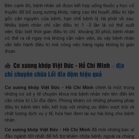
Bên cạnh đó, bệnh nhân sẽ được kết hợp uống thuốc y học cổ
truyền để bổ sung xương khớp, nâng cao khí huyết ,điều trị tận
gốc căn nguyên của bệnh, hạn chế bệnh lý tái phát về sau.
Nhiều bệnh nhân chỉ cần điều trị 1 -3 lần là có thể xuất
viện. Đặc biệt thời gian điều trị chỉ khoảng 30 phút, bệnh nhân
có thể ra về ngay mà không cần nằm viện, do vậy bệnh nhân
vẫn tiến hành điều trị mà công việc hàng ngày không bị gián
đoạn.
Cơ xương khớp Việt Đức - Hồ Chí Minh
– địa
chỉ chuyên chữa Lồi đĩa đệm hiệu quả
Cơ xương khớp Việt Đức - Hồ Chí Minh
chính là một trong
những cơ sở y tế chuyên khoa mà bệnh nhân nên tìm đến khi
cần chữa trị Lồi đĩa đệm. Phòng khám có những phương pháp
điều trị bệnh tiên tiến, kết hợp với những ưu điểm vượt trội về
chất lượng dịch vụ y tế, hứa hẹn đem lại sự hài lòng cho bệnh
nhân.
Cơ xương khớp Việt Đức - Hồ Chí Minh
đã mời những bác sĩ
đầu ngành tốt nhất để hỗ trợ khám chữa bệnh, ngoài ra chúng