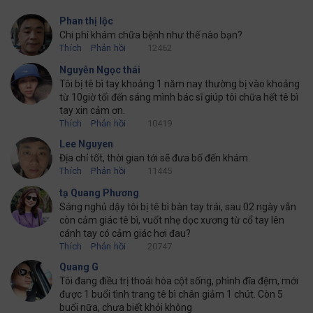
Phan thị lộc
Chi phí khám chữa bệnh như thế nào bạn?
Thích
Phản hồi
12462
Nguyễn Ngọc thái
Tôi bị tê bì tay khoảng 1 năm nay thường bị vào khoảng
từ 10giờ tối đến sáng mình bác sĩ giúp tôi chữa hết tê bì
tay xin cảm ơn.
Thích
Phản hồi
10419
Lee Nguyen
Địa chỉ tốt, thời gian tới sẽ đưa bố đến khám.
Thích
Phản hồi
11445
tạ Quang Phương
Sáng nghủ dậy tôi bị tê bì bàn tay trái, sau 02 ngày vẫn
còn cảm giác tê bì, vuốt nhẹ dọc xương từ cổ tay lên
cánh tay có cảm giác hơi đau?
Thích
Phản hồi
20747
Quang G
Tôi đang điều trị thoái hóa cột sống, phình đĩa đệm, mới
được 1 buổi tình trang tê bì chân giảm 1 chút. Còn 5
buổi nữa, chưa biết khỏi không