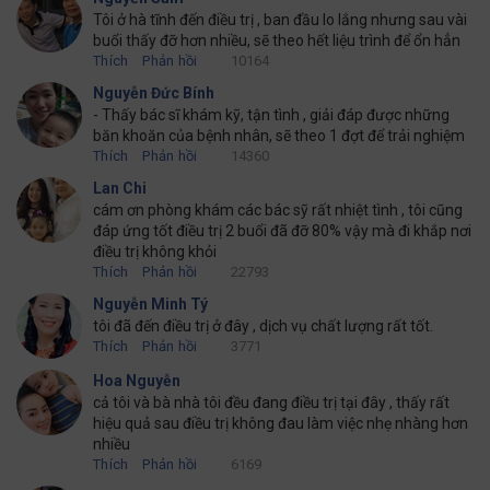
Tôi ở hà tĩnh đến điều trị , ban đầu lo lắng nhưng sau vài
buổi thấy đỡ hơn nhiều, sẽ theo hết liệu trình để ổn hẳn
Thích
Phản hồi
10164
Nguyễn Đức Bính
- Thấy bác sĩ khám kỹ, tận tình , giải đáp được những
băn khoăn của bệnh nhân, sẽ theo 1 đợt để trải nghiệm
Thích
Phản hồi
14360
Lan Chi
cám ơn phòng khám các bác sỹ rất nhiệt tình , tôi cũng
đáp ứng tốt điều trị 2 buổi đã đỡ 80% vậy mà đi khắp nơi
điều trị không khỏi
Thích
Phản hồi
22793
Nguyễn Minh Tý
tôi đã đến điều trị ở đây , dịch vụ chất lượng rất tốt.
Thích
Phản hồi
3771
Hoa Nguyễn
cả tôi và bà nhà tôi đều đang điều trị tại đây , thấy rất
hiệu quả sau điều trị không đau làm việc nhẹ nhàng hơn
nhiều
Thích
Phản hồi
6169