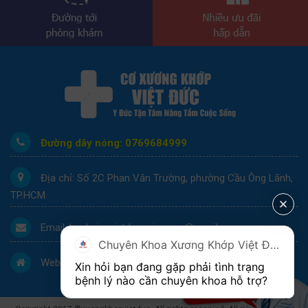
Đường dây nóng: 0769684999
Địa chỉ: Số 2C Phan Văn Trường, phường Cầu Ông Lãnh,
TP.HCM
Email:
benhvienvietducsaigon.vn@gmail.com
Chuyên Khoa Xương Khớp Việt Đức
Website: http://benhvienvietducsaigon.vn/
Xin hỏi bạn đang gặp phải tình trạng 
bệnh lý nào cần chuyên khoa hỗ trợ?