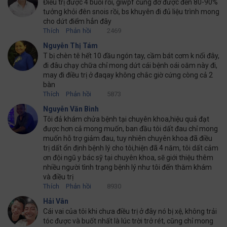
Điều trị được 4 buổi rồi, giwpf cũng đỡ được đến 80-90%
tưởng khỏi đên snois rồi, bs khuyên đi đủ liệu trình mong
cho dứt điểm hẳn đây
Thích
Phản hồi
2469
Nguyễn Thị Tám
T bị chèn tê hết 10 đầu ngón tay, cầm bát cơm k nổi đây,
đi đâu chạy chữa chỉ mong dứt cái bệnh oái oăm này đi,
may đi điều trị ở đaqay không chắc giờ cứng còng cả 2
bàn
Thích
Phản hồi
5873
Nguyễn Văn Bình
Tôi đả khám chửa bệnh tại chuyên khoa,hiệu quả đạt
được hơn cả mong muốn, ban đầu tôi dất đau chỉ mong
muốn hỗ trợ giảm đau, tuy nhiên chuyên khoa đã điều
trị dất ổn định bệnh lý cho tôi,hiện đã 4 năm, tôi dất cảm
ơn đội ngũ y bác sỹ tại chuyên khoa, sẽ giới thiệu thêm
nhiều người tình trạng bệnh lý như tôi đến thăm khám
và điều trị
Thích
Phản hồi
8930
Hải Vân
Cái vai của tôi khi chưa điều trị ở đây nó bị xệ, không trải
tóc được và buốt nhất là lúc trời trở rét, cũng chỉ mong