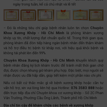
ngày trong tuần, kể cả chủ nhật và lễ tết
– Đó là những tiêu chí giúp bệnh nhân luôn tin chọn
Chuyên
Khoa Xương Khớp - Hồ Chí Minh
là phòng khám xương
khớp uy tín, chất lượng đạt chuẩn quốc tế. Trong thời gian qua,
phòng khám đã đón tiếp hàng ngàn bệnh nhân đến thăm khám
và hỗ trợ điều trị bệnh từ khắp nơi, với hiệu quả khỏi bệnh và
không tái phát lên đến 99%.
Chuyên Khoa Xương Khớp - Hồ Chí Minh
khuyến khích quý
bệnh nhân đăng ký lịch khám trước để tránh mất thời gian chờ
đợi, được chọn khung giờ khám phụ hợp. Đặc biệt, mọi người sẽ
nhận được ưu đãi hấp dẫn, giúp tiết kiệm một phần nào chi phí.
Nếu có bất cứ thắc mắc gì về bệnh xương khớp hoặc cần tư
vấn hỗ trợ, xin vui lòng liên hệ qua Hotline:
076 3583 888
hoặc
đến trực tiếp địa chỉ Chuyên khoa cơ xương khớp - Số 2C Phan
Văn Trường, Phường Cầu Ông Lãnh, Thành phố Hồ Chí Minh
Địa chỉ tin cậy để khám chữa các bệnh về xương khớp