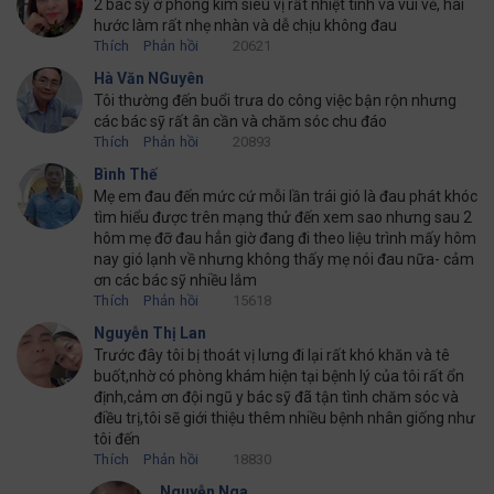
2 bác sỹ ở phòng kim siêu vị rất nhiệt tình và vui vẻ, hài
hước làm rất nhẹ nhàn và dễ chịu không đau
Thích
Phản hồi
20621
Hà Văn NGuyên
Tôi thường đến buổi trưa do công việc bận rộn nhưng
các bác sỹ rất ân cần và chăm sóc chu đáo
Thích
Phản hồi
20893
Bình Thế
Mẹ em đau đến mức cứ mỗi lần trái gió là đau phát khóc
tìm hiểu được trên mạng thử đến xem sao nhưng sau 2
hôm mẹ đỡ đau hẳn giờ đang đi theo liệu trình mấy hôm
nay gió lạnh về nhưng không thấy mẹ nói đau nữa- cảm
ơn các bác sỹ nhiều lắm
Thích
Phản hồi
15618
Nguyễn Thị Lan
Trước đây tôi bị thoát vị lưng đi lại rất khó khăn và tê
buốt,nhờ có phòng khám hiện tại bệnh lý của tôi rất ổn
định,cảm ơn đội ngũ y bác sỹ đã tận tình chăm sóc và
điều trị,tôi sẽ giới thiệu thêm nhiều bệnh nhân giống như
tôi đến
Thích
Phản hồi
18830
Nguyễn Nga