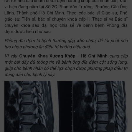
rất tốt nhu cầu khám chữa bệnh xương khớp của nhân dân, Đơn
vị hiện đang nằm tại Số 2C Phan Văn Trường, Phường Cầu Ông
Lãnh, Thành phố Hồ Chí Minh. Theo các bác sĩ Giáo sư, Phó
giáo sư, Tiến sĩ, bác sĩ chuyên khoa cấp II, Thạc sĩ và Bác sĩ
chuyên khoa sau đại học chia sẻ về bệnh bệnh Phồng đĩa
đệm được hiểu như sau
Phồng đĩa đệm là bệnh thường gặp, khó chữa, dễ tái phát nếu
lựa chọn phương án điều trị không hiệu quả.
Vì vậy,
Chuyên Khoa Xương Khớp - Hồ Chí Minh
cung cấp
một bài đầy đủ thông tin về bệnh ồng đĩa đệm cột sống lưng,
giúp cho bệnh nhân có thể lựa chọn được phương pháp điều trị
đúng đắn cho bệnh lý này.