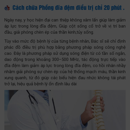
Cách chữa Phồng đĩa đệm điều trị chỉ 20 phút .
Ngày nay, y học hiện đại can thiệp không xâm lấn giúp làm giảm
áp lực trong lòng đĩa đệm, Giúp cột sống cổ trở về vị trí ban
đầu, giải phóng chèn ép của thần kinh,tủy sống.
Tùy vào mức độ bệnh lý của từng bệnh nhân, Bác sĩ sẽ chỉ định
phác đồ điều trị phù hợp bằng phương pháp sóng công nghệ
cao. Đây là phương pháp sử dụng sóng điện từ có tần số ngắn,
dao động trong khoảng 300–500 MHz, tác động trực tiếp vào
đĩa đệm làm giảm áp lực trong lòng đĩa đệm, co hồi nhân nhầy
nhằm giải phóng sự chèn ép của hệ thống mạch máu, thần kinh
xung quanh, từ đó giúp các biểu hiện đau nhức không tái phát
trở lại, hiệu quả bệnh lý ổn định lâu dài