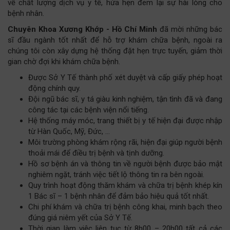
về chất lượng dịch vụ y tế, hứa hẹn đem lại sự hài lòng cho
bệnh nhân.
Chuyên Khoa Xương Khớp - Hồ Chí Minh
đã mời những bác
sĩ đầu ngành tốt nhất để hỗ trợ khám chữa bệnh, ngoài ra
chúng tôi còn xây dựng hệ thống đặt hẹn trực tuyến, giảm thời
gian chờ đợi khi khám chữa bệnh.
Được Sở Y Tế thành phố xét duyệt và cấp giấy phép hoạt
động chính quy.
Đội ngũ bác sĩ, y tá giàu kinh nghiệm, tận tình đã và đang
công tác tại các bệnh viện nổi tiếng.
Hệ thống máy móc, trang thiết bị y tế hiện đại được nhập
từ Hàn Quốc, Mỹ, Đức, …
Môi trường phòng khám rộng rãi, hiện đại giúp người bệnh
thoải mái để điều trị bệnh và tịnh dưỡng.
Hồ sơ bệnh án và thông tin về người bệnh được bảo mật
nghiêm ngặt, tránh việc tiết lộ thông tin ra bên ngoài.
Quy trình hoạt động thăm khám và chữa trị bệnh khép kín
1 Bác sĩ – 1 bệnh nhân để đảm bảo hiệu quả tốt nhất.
Chi phí khám và chữa trị bệnh công khai, minh bạch theo
đúng giá niêm yết của Sở Y Tế.
Thời gian làm việc liên tục từ 8h00 – 20h00 tất cả các