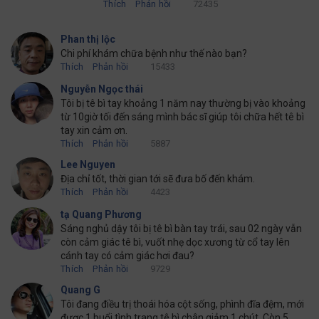
Thích
Phản hồi
72435
Phan thị lộc
Chi phí khám chữa bệnh như thế nào bạn?
Thích
Phản hồi
15433
Nguyễn Ngọc thái
Tôi bị tê bì tay khoảng 1 năm nay thường bị vào khoảng
từ 10giờ tối đến sáng mình bác sĩ giúp tôi chữa hết tê bì
tay xin cảm ơn.
Thích
Phản hồi
5887
Lee Nguyen
Địa chỉ tốt, thời gian tới sẽ đưa bố đến khám.
Thích
Phản hồi
4423
tạ Quang Phương
Sáng nghủ dậy tôi bị tê bì bàn tay trái, sau 02 ngày vẫn
còn cảm giác tê bì, vuốt nhẹ dọc xương từ cổ tay lên
cánh tay có cảm giác hơi đau?
Thích
Phản hồi
9729
Quang G
Tôi đang điều trị thoái hóa cột sống, phình đĩa đệm, mới
được 1 buổi tình trang tê bì chân giảm 1 chút. Còn 5