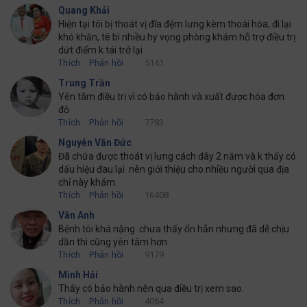
Quang Khải
Hiện tại tôi bị thoát vị đĩa đệm lưng kèm thoái hóa, đi lại
khó khăn, tê bì nhiều hy vọng phòng khám hỗ trợ điều trị
dứt điểm k tái trở lại
Thích
Phản hồi
5141
Trung Trần
Yên tâm điều trị vì có bảo hành và xuất được hóa đơn
đỏ
Thích
Phản hồi
7783
Nguyễn Văn Đức
Đã chữa được thoát vị lưng cách đây 2 năm và k thấy có
dấu hiệu đau lại. nên giới thiệu cho nhiều người qua địa
chỉ này khám
Thích
Phản hồi
16408
Vân Anh
Bệnh tôi khá nặng .chưa thấy ổn hẳn nhưng đã dễ chịu
dần thì cũng yên tâm hơn
Thích
Phản hồi
9179
Minh Hải
Thấy có bảo hành nên qua điều trị xem sao.
Thích
Phản hồi
4064