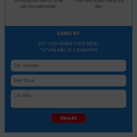
Áp dụng bảo hiểm y tế và
Chăm sóc khách hàng chu
các bảo hiểm khác
đáo
ĐĂNG KÝ
ĐẶT LỊCH KHÁM CHỮA BỆNH
TƯ VẤN BÁC SĨ 0769684999