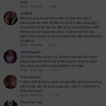
công
Thích
Phản hồi
6989
Lê Minh
Mình có qua chuyên khoa điều trị cách đây hơn 2
năm,trước đó mình đã điều trị vật lý trị liệu, đông tây y
nhưng không đỡ, sau khi điều trị tại chuyên khoa mình
không còn cảm giác đau nhức và tê bì,cam kết bảo
hành hiệu quả rất uy tín,mọi người nên đến chuyên khoa
để điều trị.
Thích
Phản hồi
9707
Hạnh Nguyễn
Tôi chữa nhiều nơi lắm rồi, đi bạch mai việt đức khám
giáo sư lấy đơn thuốc đủ cả không khỏi. Điều trị được
như hôm nay biết ơn phòng khám rất nhiều
Thích
Phản hồi
23209
Trần Văn Đức
T ghét nhất đi khám bệnh mà gặp điều dưỡng hạnh họe
bệnh nhân, đên pk được quan tâm, đieỳ trị nhiệt tình là
thấy hài lòng rồi
Thích
Phản hồi
11198
Phan Duy TIến