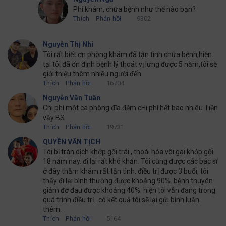
Phí khám, chữa bệnh như thế nào bạn?
Thích
Phản hồi
9302
Nguyễn Thị Nhi
Tôi rất biết ơn phòng khám đã tận tình chữa bệnh,hiện
tại tôi đã ổn định bệnh lý thoát vị lưng được 5 năm,tôi sẽ
giới thiệu thêm nhiều người đến
Thích
Phản hồi
16704
Nguyễn Văn Tuân
Chi phí một ca phông đĩa đệm cHi phí hết bao nhiêu Tiền
vậy BS
Thích
Phản hồi
19731
QUYỀN VĂN TỊCH
Tôi bị tràn dịch khớp gối trái , thoái hóa vôi gai khớp gối
18 năm nay. đi lại rất khó khăn. Tôi cũng được các bác sĩ
ở đây thăm khám rất tận tình. điều trị được 3 buổi, tôi
thấy đi lại bình thường được khoảng 90%. bệnh thuyên
giảm đỡ đau được khoảng 40%. hiện tôi vẫn đang trong
quá trình điều trị...có kết quả tôi sẽ lại gửi bình luận
thêm.
Thích
Phản hồi
5164