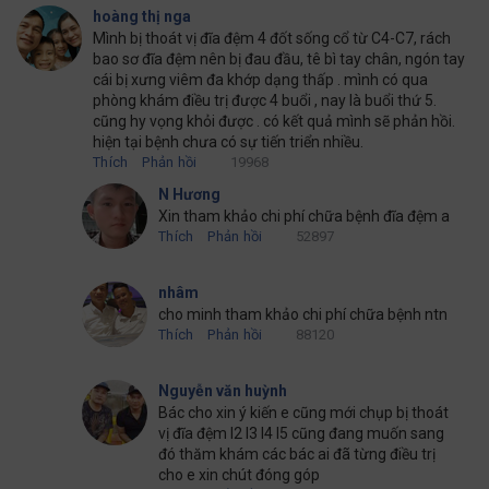
hoàng thị nga
Mình bị thoát vị đĩa đệm 4 đốt sống cổ từ C4-C7, rách
bao sơ đĩa đệm nên bị đau đầu, tê bì tay chân, ngón tay
cái bị xưng viêm đa khớp dạng thấp . mình có qua
phòng khám điều trị được 4 buổi , nay là buổi thứ 5.
cũng hy vọng khỏi được . có kết quả mình sẽ phản hồi.
hiện tại bệnh chưa có sự tiến triển nhiều.
Thích
Phản hồi
19968
N Hương
Xin tham khảo chi phí chữa bệnh đĩa đệm a
Thích
Phản hồi
52897
nhâm
cho minh tham khảo chi phí chữa bệnh ntn
Thích
Phản hồi
88120
Nguyễn văn huỳnh
Bác cho xin ý kiến e cũng mới chụp bị thoát
vị đĩa đệm l2 l3 l4 l5 cũng đang muốn sang
đó thăm khám các bác ai đã từng điều trị
cho e xin chút đóng góp