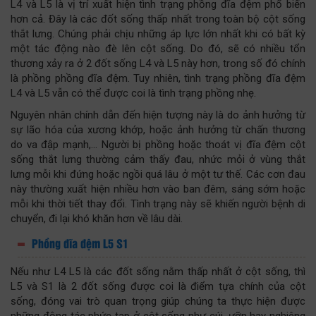
L4 và L5 là vị trí xuất hiện tình trạng phồng đĩa đệm phổ biến
hơn cả. Đây là các đốt sống thấp nhất trong toàn bộ cột sống
thắt lưng. Chúng phải chịu những áp lực lớn nhất khi có bất kỳ
một tác động nào đè lên cột sống. Do đó, sẽ có nhiều tổn
thương xảy ra ở 2 đốt sống L4 và L5 này hơn, trong số đó chính
là phồng phồng đĩa đệm. Tuy nhiên, tình trạng phồng đĩa đệm
L4 và L5 vẫn có thể được coi là tình trạng phồng nhẹ.
Nguyên nhân chính dẫn đến hiện tượng này là do ảnh hưởng từ
sự lão hóa của xương khớp, hoặc ảnh hưởng từ chấn thương
do va đập mạnh,... Người bị phồng hoặc thoát vị đĩa đệm cột
sống thắt lưng thường cảm thấy đau, nhức mỏi ở vùng thắt
lưng mỗi khi đứng hoặc ngồi quá lâu ở một tư thế. Các cơn đau
này thường xuất hiện nhiều hơn vào ban đêm, sáng sớm hoặc
mỗi khi thời tiết thay đổi. Tình trạng này sẽ khiến người bệnh di
chuyển, đi lại khó khăn hơn về lâu dài.
Phồng đĩa đệm L5 S1
Nếu như L4 L5 là các đốt sống nằm thấp nhất ở cột sống, thì
L5 và S1 là 2 đốt sống được coi là điểm tựa chính của cột
sống, đóng vai trò quan trọng giúp chúng ta thực hiện được
những động tác phức tạp ở cột sống như cúi, ưỡn hay nghiêng