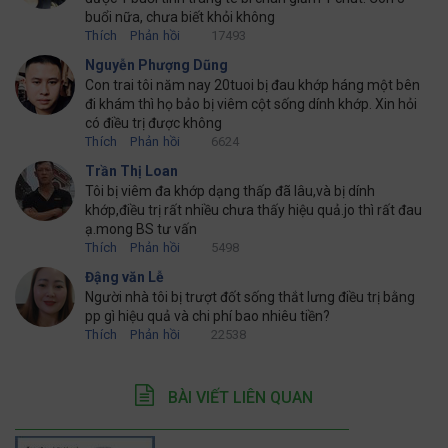
buổi nữa, chưa biết khỏi không
Thích
Phản hồi
17493
Nguyễn Phượng Dũng
Con trai tôi năm nay 20tuoi bị đau khớp háng một bên
đi khám thì họ bảo bị viêm cột sống dính khớp. Xin hỏi
có điều trị được không
Thích
Phản hồi
6624
Trần Thị Loan
Tôi bị viêm đa khớp dạng thấp đã lâu,và bị dính
khớp,điều trị rất nhiều chưa thấy hiệu quả.jo thì rất đau
ạ.mong BS tư vấn
Thích
Phản hồi
5498
Đậng văn Lễ
Người nhà tôi bị trượt đốt sống thắt lưng điều trị bằng
pp gì hiệu quả và chi phí bao nhiêu tiền?
Thích
Phản hồi
22538
BÀI VIẾT LIÊN QUAN