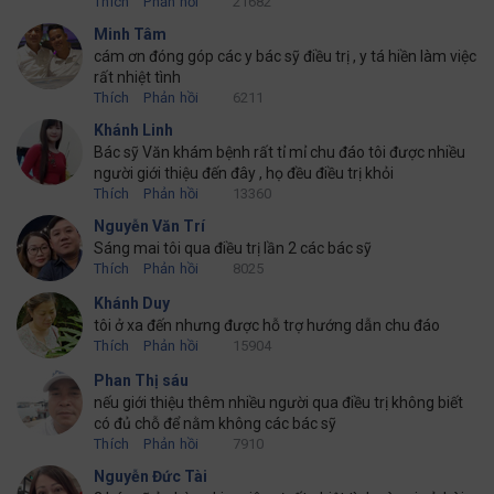
Thích
Phản hồi
21682
Minh Tâm
cám ơn đóng góp các y bác sỹ điều trị , y tá hiền làm việc
rất nhiệt tình
Thích
Phản hồi
6211
Khánh Linh
Bác sỹ Văn khám bệnh rất tỉ mỉ chu đáo tôi được nhiều
người giới thiệu đến đây , họ đều điều trị khỏi
Thích
Phản hồi
13360
Nguyễn Văn Trí
Sáng mai tôi qua điều trị lần 2 các bác sỹ
Thích
Phản hồi
8025
Khánh Duy
tôi ở xa đến nhưng được hỗ trợ hướng dẫn chu đáo
Thích
Phản hồi
15904
Phan Thị sáu
nếu giới thiệu thêm nhiều người qua điều trị không biết
có đủ chỗ để nằm không các bác sỹ
Thích
Phản hồi
7910
Nguyễn Đức Tài