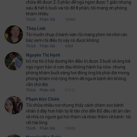
chữa đỡ được 2-3 phần để ngủ ngon được 1 giấc nhưng
sau đi hết 6 buổi vai tôi đỡ 8 phần, tôi mang ơn phòng
khám nhiều
Thích
Phản hồi
18089
Thùy Linh
Tôi muốn chụp ở bệnh viện rồi mang phim tới nhờ các
bác xem rồi điều trị vậy có được không
Thích
Phản hồi
4984
Nguyễn Thị Hạnh
bố mẹ tôi ở hải dương lên điều trị được 3 buổi về ông bà
ngủ ngon hản vì cơn đau không hành hạ nữa- nhưng
phòng khám buổi sáng hơi đông ông bà phải đợi mong
phòng khám mở rộng thêm để người bệnh lên không
cần chờ đợi.
Thích
Phản hồi
11117
Phạm Đức Chiến
Tôi chữa nhiều nơi nhưng thấy cách chăm sóc bệnh
nhân ở đây hơn hẳn từ lễ tân cho đến BS đều rât ăn cần
về nhà có người gọi hỏi thăm và nhắc thêm về bệnh- tôi
rất hài lòng
Thích
Phản hồi
15659