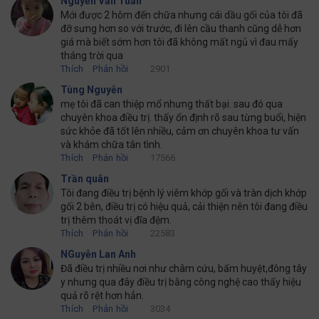
Nguyễn Văn Tuấn
Mới được 2 hôm đến chữa nhưng cái dầu gối của tôi đã
đỡ sưng hơn so với trước, đi lên cầu thanh cũng dễ hơn
giá mà biết sớm hơn tôi đã không mất ngủ vì đau mấy
tháng trời qua
Thích
Phản hồi
2901
Tùng Nguyễn
mẹ tôi đã can thiệp mổ nhưng thất bại. sau đó qua
chuyên khoa điều trị. thấy ổn định rõ sau từng buổi, hiện
sức khỏe đã tốt lên nhiều, cảm ơn chuyên khoa tư vấn
và khám chữa tân tình.
Thích
Phản hồi
17566
Trần quân
Tôi đang điều trị bệnh lý viêm khớp gối và tràn dịch khớp
gối 2 bên, điều trị có hiệu quả, cải thiện nên tôi đang điều
trị thêm thoát vị đĩa đệm.
Thích
Phản hồi
22583
NGuyễn Lan Anh
Đã điều trị nhiều nơi như châm cứu, bấm huyệt,đông tây
y nhưng qua đây điều trị bằng công nghệ cao thấy hiệu
quả rõ rệt hơn hẳn.
Thích
Phản hồi
3034