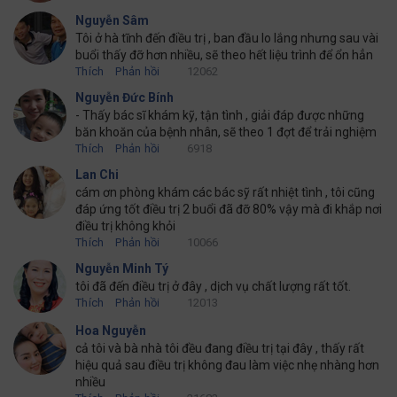
Nguyễn Sâm
Tôi ở hà tĩnh đến điều trị , ban đầu lo lắng nhưng sau vài
buổi thấy đỡ hơn nhiều, sẽ theo hết liệu trình để ổn hẳn
Thích
Phản hồi
12062
Nguyễn Đức Bính
- Thấy bác sĩ khám kỹ, tận tình , giải đáp được những
băn khoăn của bệnh nhân, sẽ theo 1 đợt để trải nghiệm
Thích
Phản hồi
6918
Lan Chi
cám ơn phòng khám các bác sỹ rất nhiệt tình , tôi cũng
đáp ứng tốt điều trị 2 buổi đã đỡ 80% vậy mà đi khắp nơi
điều trị không khỏi
Thích
Phản hồi
10066
Nguyễn Minh Tý
tôi đã đến điều trị ở đây , dịch vụ chất lượng rất tốt.
Thích
Phản hồi
12013
Hoa Nguyễn
cả tôi và bà nhà tôi đều đang điều trị tại đây , thấy rất
hiệu quả sau điều trị không đau làm việc nhẹ nhàng hơn
nhiều