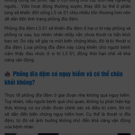
người,... Việc hoạt động thường xuyên, thay đổi tư thế ở phần
lưng sẽ khiến đốt sống L5 và S1 chịu nhiều tổn thương hơn nên
dễ dẫn đến tình trạng phồng đĩa đệm.
Phồng đĩa đệm L5 S1 sẽ khiến đĩa đệm ở hai vị trí này phồng và
phồng ra sau, tuy nhiên nhân nhầy vẫn chưa thoát ra hẳn khỏi
bao xơ. Do vậy sẽ gây ra một biến chứng khác, đó là bị thoát vị
đĩa đệm. Loại phồng đĩa đệm này cũng khiến cho người bệnh
cảm thấy đau nhức ở vị trí L5 S1, đồng thời hạn chế về khả
năng vận động.
Phồng đĩa đệm có nguy hiểm và có thể chữa
khỏi không?
Thực tế phồng đĩa đệm ở giai đoạn nhẹ không quá nguy hiểm.
Tuy nhiên, nếu người bệnh quá chủ quan, không tự phát hiện kịp
thời, không có sự chẩn đoán chính xác và điều trị sớm, thì nó
sẽ dẫn đến biến chứng nguy hiểm hơn. Cụ thể là thoát vị đĩa
đệm, từ đó sẽ ảnh hưởng không nhỏ đến khả năng vận động
của bệnh nhân.